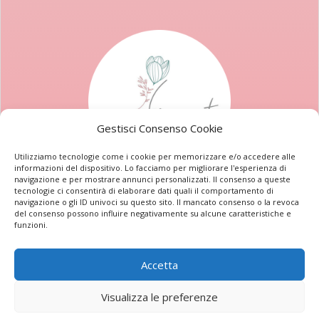
Gestisci Consenso Cookie
Utilizziamo tecnologie come i cookie per memorizzare e/o accedere alle
informazioni del dispositivo. Lo facciamo per migliorare l'esperienza di
navigazione e per mostrare annunci personalizzati. Il consenso a queste
tecnologie ci consentirà di elaborare dati quali il comportamento di
navigazione o gli ID univoci su questo sito. Il mancato consenso o la revoca
Privacy Policy
Cookie Policy
Termini e condizioni
del consenso possono influire negativamente su alcune caratteristiche e
funzioni.
© 2026. Come D'Incanto centro estetico di Ludovica
Pezzetta
P.IVA 02042960662
Accetta
Powered By
Publipress srl
.
Visualizza le preferenze